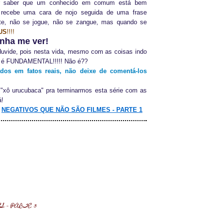
or saber que um conhecido em comum está bem
e recebe uma cara de nojo seguida de uma frase
te, não se jogue, não se zangue, mas quando se
US
!!!!
nha me ver!
 duvide, pois nesta vida, mesmo com as coisas indo
s é FUNDAMENTAL!!!!! Não é??
ados em fatos reais, não deixe de comentá-los
"xô urucubaca" pra terminarmos esta série com as
á!
:
NEGATIVOS QUE NÃO SÃO FILMES - PARTE 1
S - PARTE 3