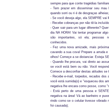
sempre para que conte tragédias familiare
- Tem prazer em disseminar seu mau h
quando sorri ou ri é de desgraças alheias
- Se você deseja algo, ela SEMPRE vai 
- Recebe cobranças por não tê-la incluí
- Quer sair para um lugar diferente? Que
dia NA HORA! Vai tentar programar algo
são importantes, só ela; p
essoas n
conhecidos.
- Fez uma nova amizade, mais próxima 
cavando a sua cova! Prepare a arruda e o
olhos! Começe a se distanciar. Esteja
-
Quando lhe procura, vai direto ao assu
se você está bem ou não. Você respond
Comece a desconfiar destas atitudes se 
- Recebe e-mail, torpedos, recados dos a
você está sumida(o) e "esqueceu dos am
negativa lhe encara como posse, como "
- Está perto de uma pessoa e SENTE
negativa na área! Vá ao banheiro e puxe
rindo como se o celular tivesse vibrado n
foi causada);