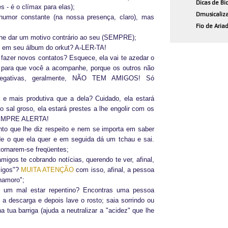
Dicas de Bi
s - é o clímax para elas);
Dmusicaliz
umor constante (na nossa presença, claro), mas
Fio de Aria
;
lhe dar um motivo contrário ao seu (SEMPRE);
do em seu álbum do orkut? A-LER-TA!
r fazer novos contatos? Esquece, ela vai te azedar o
 para que você a acompanhe, porque os outros não
egativas, geralmente, NÃO TEM AMIGOS! Só
e mais produtiva que a dela? Cuidado, ela estará
 sal groso, ela estará prestes a lhe engolir com os
 SEMPRE ALERTA!
nto que lhe diz respeito e nem se importa em saber
e o que ela quer e em seguida dá um tchau e sai.
tornarem-se freqüentes;
migos te cobrando notícias, querendo te ver, afinal,
igos"?
MUITA ATENÇÃO
com isso, afinal, a pessoa
namoro";
 um mal estar repentino? Encontras uma pessoa
 a descarga e depois lave o rosto; saia sorrindo ou
a tua barriga (ajuda a neutralizar a "acidez" que lhe