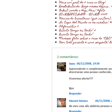
Mais um post de 2 anos no blog!
DesOrkutando: Doze meses depois... 
Orkut invade o Hopi Hari! #fato
RETROSPECLINK - "RETRÔ" 2008
Manias do brasileiro (que irritam)
La Copa del Mundo no es nuestra! #
Alfarrábio 3
Quanto tempo eu tenho? 2
Quanto tempo eu tenho?
Wanessa fala sobre o caso do “CQC”
Nem todo parente é uma serpente! O
2 comentários:
Cacau
06/11/2008, 19:58
Supreendente e completamente ver
descrevesse uma pessoa conhecida..
Ficaremos alerta!!!!
Bjos
Responder
Marcelo Moraes
06/11/2008, 
No meu caso são vááárias pessoas c
Responder