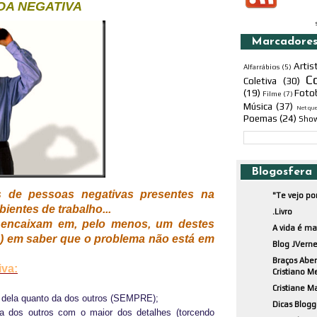
OA NEGATIVA
Marcadore
Artis
Alfarrábios
(5)
C
Coletiva
(30)
(19)
Foto
Filme
(7)
Música
(37)
Netqu
Poemas
(24)
Sho
Blogosfera
as de pessoas negativas presentes na
"Te vejo po
bientes de trabalho...
.Livro
encaixam em, pelo menos, um destes
A vida é m
a) em saber que o problema não está em
Blog JVerne
Braços Aber
iva:
Cristiano M
Cristiane M
 dela quanto da dos outros (SEMPRE);
Dicas Blogg
a dos outros com o maior dos detalhes (torcendo