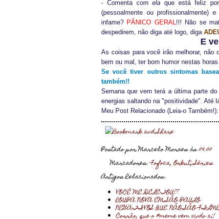
- Comenta com
ela
que está feliz p
(pessoalmente ou profissionalmente) 
infame?
PÂNICO GERAL
!!! Não se ma
despedirem, não diga até logo, diga
ADE
E ve
As coisas para você irão melhorar, não
bem ou mal, ter bom humor nestas hora
Se você tiver outros sintomas base
também!!
Semana que vem terá a última parte do 
energias saltando na "positividade". Até l
Meu Post Relacionado (Leia-o Também!)
Postado por Marcelo Moraes
às
09:00
Marcadores:
Fofoca
,
Orkut
,
Séries
Artigos Relacionados:
VOCÊ ME DELETOU??
ROUPA NOVA EM SÃO PAULO
NEGATIVOS QUE NÃO SÃO FILME
Corrão, que o #meme vem vindo aí!