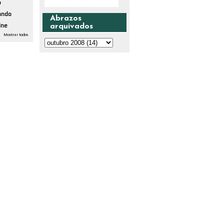
o
ando
Abrazos
dne
arquivados
Mostrar todos