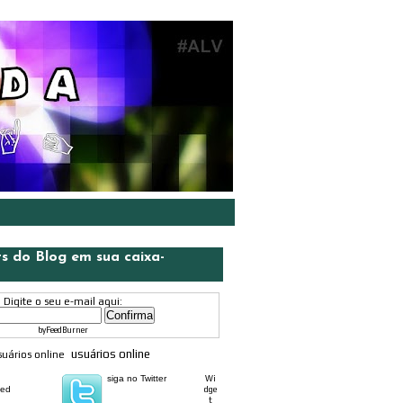
ts do Blog em sua caixa-
Digite o seu e-mail aqui:
by
FeedBurner
usuários online
siga no Twitter
Wi
eed
dge
t