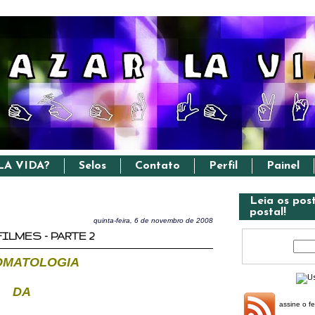
LA VIDA?
Selos
Contato
Perfil
Painel
Leia os pos
postal!
quinta-feira, 6 de novembro de 2008
LMES - PARTE 2
OMATOLOGIA
DA
assine o f