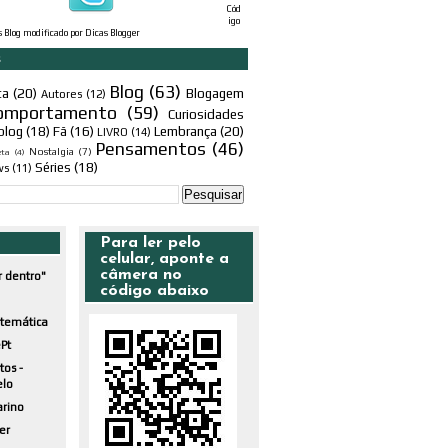
Cód
igo
s Blog
modificado por
Dicas Blogger
s
Blog
(63)
ta
(20)
Blogagem
Autores
(12)
omportamento
(59)
Curiosidades
blog
(18)
Fã
(16)
Lembrança
(20)
LIVRO
(14)
Pensamentos
(46)
Nostalgia
(7)
eta
(4)
Séries
(18)
ws
(11)
Para ler pelo
celular, aponte a
câmera no
r dentro"
código abaixo
atemática
Pt
tos -
elo
arino
er