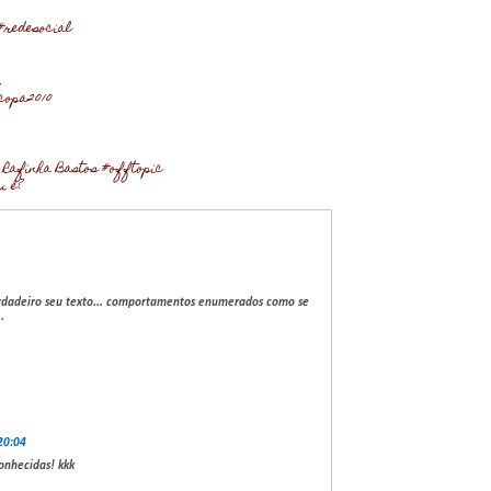
#redesocial
…
copa2010
 Rafinha Bastos #offtopic
u é?
dadeiro seu texto... comportamentos enumerados como se
.
20:04
onhecidas! kkk