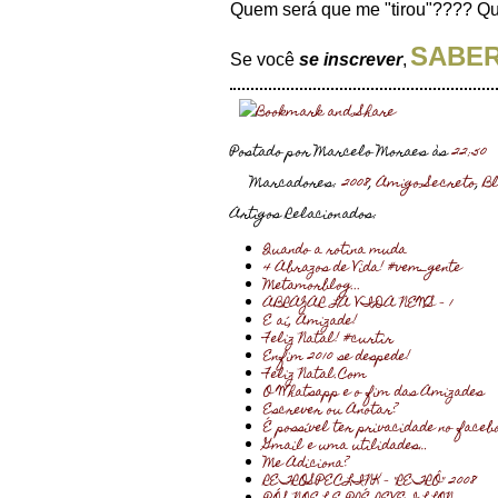
Quem será que me "tirou"???? Que
SABER
Se você
se inscrever
,
Postado por Marcelo Moraes
às
22:50
Marcadores:
2008
,
Amigo Secreto
,
B
Artigos Relacionados:
Quando a rotina muda
4 Abrazos de Vida! #vem_gente
Metamorblog...
ABRAZAR LA VIDA NEWS - 1
E aí, Amizade!
Feliz Natal! #curtir
Enfim 2010 se despede!
Feliz Natal.Com
O Whatsapp e o fim das Amizades
Escrever ou Anotar?
É possível ter privacidade no faceb
Gmail e uma utilidades…
Me Adiciona?
RETROSPECLINK - "RETRÔ" 2008