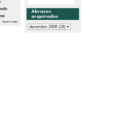
o
ando
Abrazos
dne
arquivados
Mostrar todos