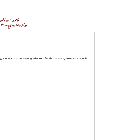
cultonaweb
8 #amigosecreto
, eu sei que vc não gosta muito de memes, mas esse eu te