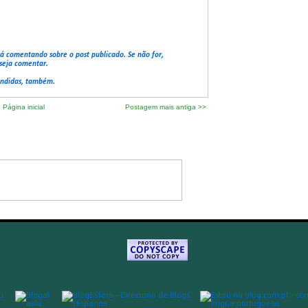
rá comentando sobre o post publicado. Se não for,
seja comentar.
ondidas, também.
Página inicial
Postagem mais antiga >>