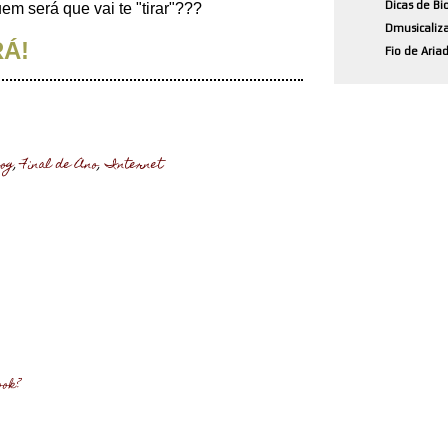
Dicas de Bi
m será que vai te "tirar"???
Dmusicaliz
Á!
Fio de Aria
log
,
Final de Ano
,
Internet
ook?