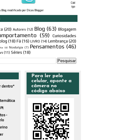
Cód
igo
s Blog
modificado por
Dicas Blogger
s
Blog
(63)
ta
(20)
Blogagem
Autores
(12)
omportamento
(59)
Curiosidades
blog
(18)
Fã
(16)
Lembrança
(20)
LIVRO
(14)
Pensamentos
(46)
Nostalgia
(7)
eta
(4)
Séries
(18)
ws
(11)
Para ler pelo
celular, aponte a
câmera no
r dentro"
código abaixo
atemática
Pt
tos -
elo
arino
er