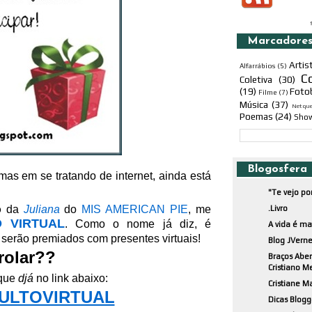
Marcadore
Artis
Alfarrábios
(5)
C
Coletiva
(30)
(19)
Foto
Filme
(7)
Música
(37)
Netqu
Poemas
(24)
Sho
Blogosfera
mas em se tratando de internet, ainda está
"Te vejo po
o
da
Juliana
do
MIS AMERICAN PIE
, me
.Livro
 VIRTUAL
. Como o nome já diz, é
A vida é m
s serão premiados com presentes virtuais!
Blog JVerne
rolar??
Braços Aber
Cristiano M
ique
djá
no link abaixo:
Cristiane M
ULTOVIRTUAL
Dicas Blogg