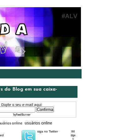
ts do Blog em sua caixa-
Digite o seu e-mail aqui:
by
FeedBurner
usuários online
siga no Twitter
Wi
eed
dge
t