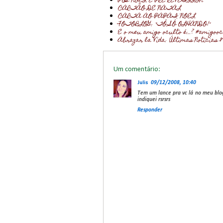
PÓS NOEL E PRÉ REVEILLON
CARTÃO DE NATAL
CARTA AO PAPAI NOEL
FOTOBLOG: "TÔ SÓ OLHANDO!"
E o meu amigo oculto é...? #amigoo
Abrazar la Vida: Últimas Notícias 
Um comentário:
Julis
09/12/2008, 10:40
Tem um lance pra vc lá no meu blog
indiquei rsrsrs
Responder