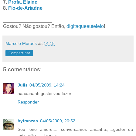
7.
Profa. Elaine
8.
Fio-de-Ariadne
__________________
Gostou? Não gostou? Então,
digitaqueeuteleio
!
Marcelo Moraes
às
14:18
Compartilhar
5 comentários:
Julis
04/05/2009, 14:24
aaaaaaaah gostei vou fazer
Responder
byfranzao
04/05/2009, 20:52
Sou loiro amore.... conversamos amanha.,....gostei da
indicação.......bjocas