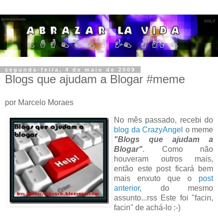
segunda-feira, 4 de maio de 2009
Blogs que ajudam a Blogar #meme
por Marcelo Moraes
No mês passado, recebi do
blog da CrazyAngel
o meme
"Blogs que ajudam a
Blogar"
. Como não
houveram outros mais,
então este post ficará bem
mais enxuto que o
post
anterior
, do mesmo
assunto...rss Este foi "facin,
facin" de achá-lo :-)