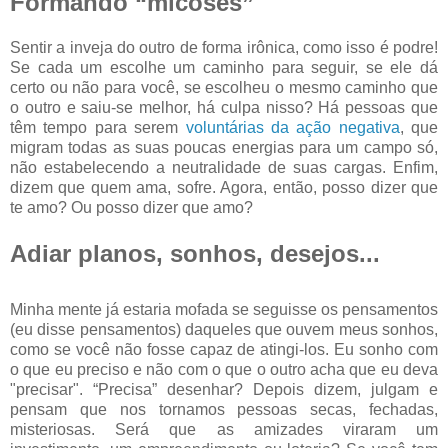
Formando “micoses”
Sentir a inveja do outro de forma irônica, como isso é podre!
Se cada um escolhe um caminho para seguir, se ele dá
certo ou não para você, se escolheu o mesmo caminho que
o outro e saiu-se melhor, há culpa nisso? Há pessoas que
têm tempo para serem
voluntárias da ação negativa
, que
migram todas as suas poucas energias para um campo só,
não estabelecendo a neutralidade de suas cargas. Enfim,
dizem que quem ama, sofre. Agora, então, posso dizer que
te amo? Ou posso dizer que amo?
Adiar planos, sonhos, desejos...
Minha mente já estaria mofada se seguisse os pensamentos
(eu disse pensamentos) daqueles que ouvem meus sonhos,
como se você não fosse capaz de atingi-los. Eu sonho com
o que eu preciso e não com o que o outro acha que eu deva
"precisar". “Precisa” desenhar? Depois dizem, julgam e
pensam que nos tornamos pessoas secas, fechadas,
misteriosas. Será que as amizades viraram um