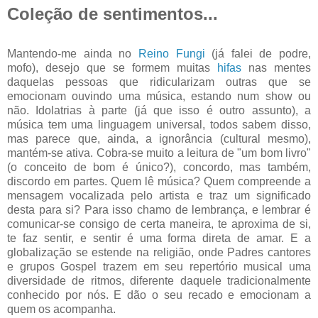
Coleção de sentimentos...
Mantendo-me ainda no
Reino Fungi
(já falei de podre,
mofo), desejo que se formem muitas
hifas
nas mentes
daquelas pessoas que ridicularizam outras que se
emocionam ouvindo uma música, estando num show ou
não. Idolatrias à parte (já que isso é outro assunto), a
música tem uma linguagem universal, todos sabem disso,
mas parece que, ainda, a ignorância (cultural mesmo),
mantém-se ativa. Cobra-se muito a leitura de "um bom livro"
(o conceito de bom é único?), concordo, mas também,
discordo em partes. Quem lê música? Quem compreende a
mensagem vocalizada pelo artista e traz um significado
desta para si? Para isso chamo de lembrança, e lembrar é
comunicar-se consigo de certa maneira, te aproxima de si,
te faz sentir, e sentir é uma forma direta de amar. E a
globalização se estende na religião, onde Padres cantores
e grupos Gospel trazem em seu repertório musical uma
diversidade de ritmos, diferente daquele tradicionalmente
conhecido por nós. E dão o seu recado e emocionam a
quem os acompanha.