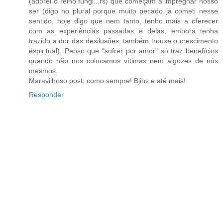
(adorei o reino fungi...rs) que começam a impregnar nosso
ser (digo no plural porque muito pecado já cometi nesse
sentido, hoje digo que nem tanto, tenho mais a oferecer
com as experiências passadas e delas, embora tenha
trazido a dor das desilusões, também trouxe o crescimento
espiritual). Penso que "sofrer por amor" só traz benefícios
quando não nos colocamos vítimas nem algozes de nós
mesmos.
Maravilhoso post, como sempre! Bjins e até mais!
Responder