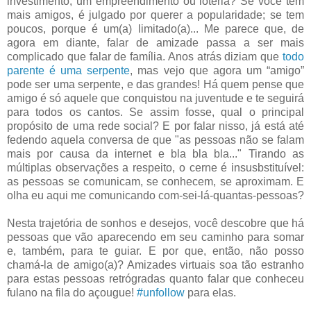
investimento, um empreendimento ou loteria? Se você tem
mais amigos, é julgado por querer a popularidade; se tem
poucos, porque é um(a) limitado(a)... Me parece que, de
agora em diante, falar de amizade passa a ser mais
complicado que falar de família. Anos atrás diziam que
todo
parente é uma serpente
, mas vejo que agora um “amigo”
pode ser uma serpente, e das grandes! Há quem pense que
amigo é só aquele que conquistou na juventude e te seguirá
para todos os cantos. Se assim fosse, qual o principal
propósito de uma rede social? E por falar nisso, já está até
fedendo aquela conversa de que "as pessoas não se falam
mais por causa da internet e bla bla bla..." Tirando as
múltiplas observações a respeito, o cerne é insusbstituível:
as pessoas se comunicam, se conhecem, se aproximam. E
olha eu aqui me comunicando com-sei-lá-quantas-pessoas?
Nesta trajetória de sonhos e desejos, você descobre que há
pessoas que vão aparecendo em seu caminho para somar
e, também, para te guiar. E por que, então, não posso
chamá-la de amigo(a)? Amizades virtuais soa tão estranho
para estas pessoas retrógradas quanto falar que conheceu
fulano na fila do açougue!
#unfollow
para elas.