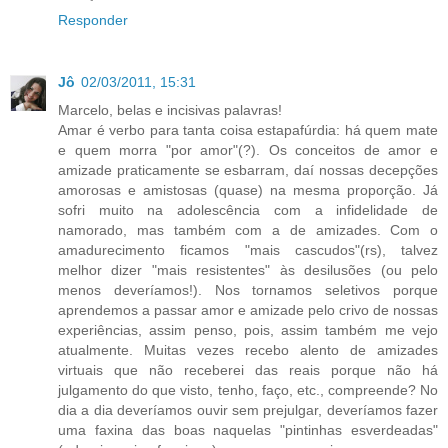
Responder
Jô
02/03/2011, 15:31
Marcelo, belas e incisivas palavras!
Amar é verbo para tanta coisa estapafúrdia: há quem mate
e quem morra "por amor"(?). Os conceitos de amor e
amizade praticamente se esbarram, daí nossas decepções
amorosas e amistosas (quase) na mesma proporção. Já
sofri muito na adolescência com a infidelidade de
namorado, mas também com a de amizades. Com o
amadurecimento ficamos "mais cascudos"(rs), talvez
melhor dizer "mais resistentes" às desilusões (ou pelo
menos deveríamos!). Nos tornamos seletivos porque
aprendemos a passar amor e amizade pelo crivo de nossas
experiências, assim penso, pois, assim também me vejo
atualmente. Muitas vezes recebo alento de amizades
virtuais que não receberei das reais porque não há
julgamento do que visto, tenho, faço, etc., compreende? No
dia a dia deveríamos ouvir sem prejulgar, deveríamos fazer
uma faxina das boas naquelas "pintinhas esverdeadas"