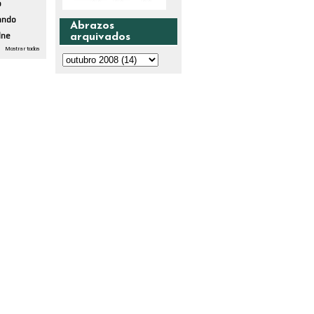
o
ando
Abrazos
dne
arquivados
Mostrar todos