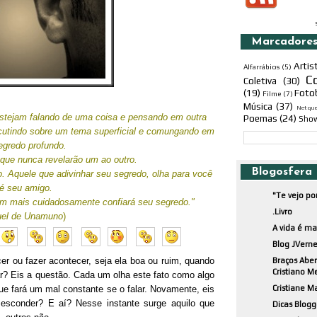
Marcadore
Artis
Alfarrábios
(5)
C
Coletiva
(30)
(19)
Foto
Filme
(7)
Música
(37)
Netqu
stejam falando de uma coisa e pensando em outra
Poemas
(24)
Sho
scutindo sobre um tema superficial e comungando em
gredo profundo.
ue nunca revelarão um ao outro.
Blogosfera
 Aquele que adivinhar seu segredo, olha para você
 é seu amigo.
"Te vejo po
uem mais cuidadosamente confiará seu segredo."
.Livro
uel de Unamuno
)
A vida é m
Blog JVerne
r ou fazer acontecer, seja ela boa ou ruim, quando
Braços Aber
Cristiano M
? Eis a questão. Cada um olha este fato como algo
ue fará um mal constante se o falar. Novamente, eis
Cristiane M
 esconder? E aí? Nesse instante surge aquilo que
Dicas Blogg