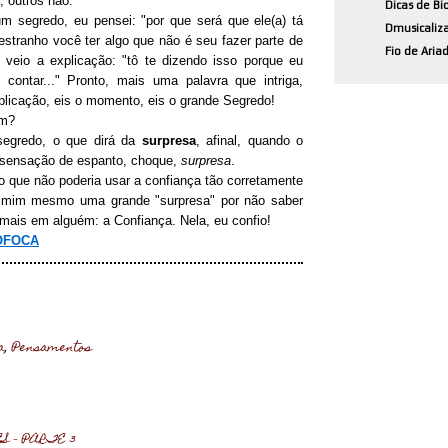
 outros não.
Dicas de Bi
 segredo, eu pensei: "por que será que ele(a) tá
Dmusicaliz
estranho você ter algo que não é seu fazer parte de
Fio de Aria
veio a explicação: "tô te dizendo isso porque eu
ntar..." Pronto, mais uma palavra que intriga,
plicação, eis o momento, eis o grande Segredo!
ém?
segredo, o que dirá da
surpresa
, afinal, quando o
 a sensação de espanto, choque,
surpresa
.
o que não poderia usar a confiança tão corretamente
 mim mesmo uma grande "surpresa" por não saber
 mais em alguém: a Confiança. Nela, eu confio!
OFOCA
a
,
Pensamentos
S - PARTE 3