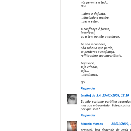
nós permite a tudo.
Une...
...alma e defunto,
...discípulo e mestre,
...ser e estar.
A confiança é forma,
invariável,
ou a tem ou não a conhece.
Se não a conhece,
não sabes o que perde,
se perderes a confiança,
reflita sobre sua importância.
Seja você,
seja criador,
seja...
...confiança.
[]'s
Responder
[maiko] de .LH
23/01/2009, 18:10
Eu não costumo partilhar segredo
mas sou introvertida. Talvez contar
por que será?
Responder
Marcelo Moraes
23/01/2009, 
Armorel, isso depende de cada