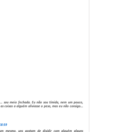
s... sou meio fechada. Eu não sou tímida, nem um pouco,
 as coisas a alguém aliviasse o peso, mas eu não consigo...
18:59
 um mesmo, uns gostam de dividir com alguém alguns