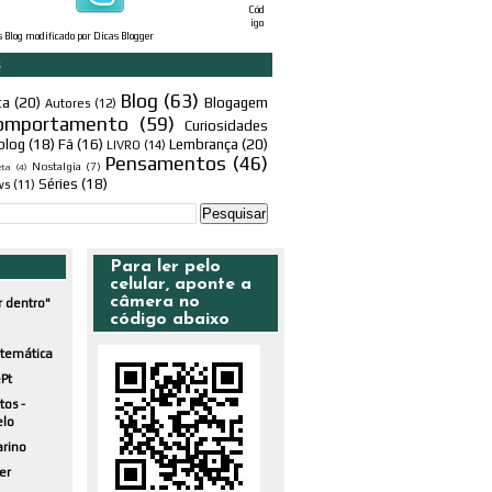
Cód
igo
s Blog
modificado por
Dicas Blogger
s
Blog
(63)
ta
(20)
Blogagem
Autores
(12)
omportamento
(59)
Curiosidades
blog
(18)
Fã
(16)
Lembrança
(20)
LIVRO
(14)
Pensamentos
(46)
Nostalgia
(7)
eta
(4)
Séries
(18)
ws
(11)
Para ler pelo
celular, aponte a
câmera no
r dentro"
código abaixo
atemática
Pt
tos -
elo
arino
er