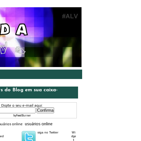
ts do Blog em sua caixa-
Digite o seu e-mail aqui:
by
FeedBurner
usuários online
siga no Twitter
Wi
eed
dge
t