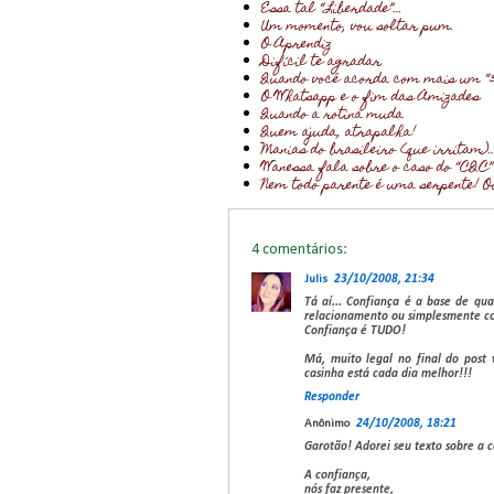
Essa tal “Liberdade”…
Um momento, vou soltar pum.
O Aprendiz
Difícil te agradar
Quando você acorda com mais um “3
O Whatsapp e o fim das Amizades
Quando a rotina muda
Quem ajuda, atrapalha!
Manias do brasileiro (que irritam)
Wanessa fala sobre o caso do “CQC”
Nem todo parente é uma serpente! O
4 comentários:
Julis
23/10/2008, 21:34
Tá aí... Confiança é a base de qu
relacionamento ou simplesmente co
Confiança é TUDO!
Má, muito legal no final do post v
casinha está cada dia melhor!!!
Responder
Anônimo
24/10/2008, 18:21
Garotão! Adorei seu texto sobre a 
A confiança,
nós faz presente,