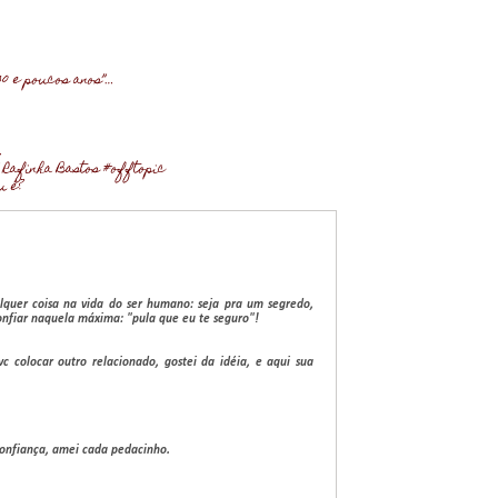
0 e poucos anos”…
…
 Rafinha Bastos #offtopic
u é?
alquer coisa na vida do ser humano: seja pra um segredo,
nfiar naquela máxima: "pula que eu te seguro"!
c colocar outro relacionado, gostei da idéia, e aqui sua
confiança, amei cada pedacinho.