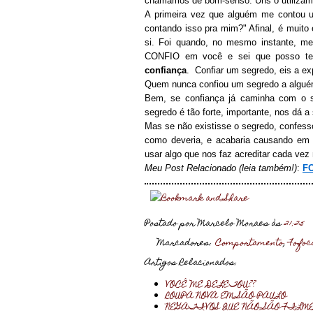
chamamos de bom-senso. Uns o utilizam,
A primeira vez que alguém me contou um
contando isso pra mim?" Afinal, é muito 
si. Foi quando, no mesmo instante, me 
CONFIO em você e sei que posso te co
confiança
. Confiar um segredo, eis a ex
Quem nunca confiou um segredo a algu
Bem, se confiança já caminha com o 
segredo é tão forte, importante, nos dá
Mas se não existisse o segredo, confess
como deveria, e acabaria causando em
usar algo que nos faz acreditar cada vez
Meu Post Relacionado (leia também!)
:
F
Postado por Marcelo Moraes
às
21:25
Marcadores:
Comportamento
,
Fofoc
Artigos Relacionados:
VOCÊ ME DELETOU??
ROUPA NOVA EM SÃO PAULO
NEGATIVOS QUE NÃO SÃO FILME