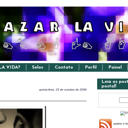
LA VIDA?
Selos
Contato
Perfil
Painel
Leia os pos
postal!
quinta-feira, 23 de outubro de 2008
assine o f