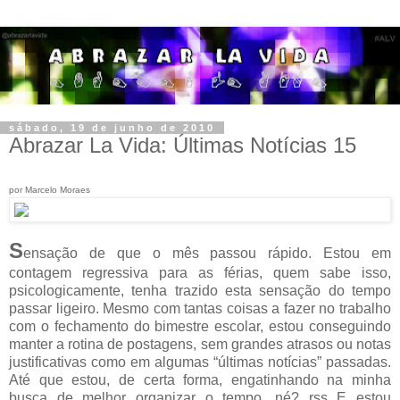
sábado, 19 de junho de 2010
Abrazar La Vida: Últimas Notícias 15
por Marcelo Moraes
S
ensação de que o mês passou rápido. Estou em
contagem regressiva para as férias, quem sabe isso,
psicologicamente, tenha trazido esta sensação do tempo
passar ligeiro. Mesmo com tantas coisas a fazer no trabalho
com o fechamento do bimestre escolar, estou conseguindo
manter a rotina de postagens, sem grandes atrasos ou notas
justificativas como em algumas “últimas notícias” passadas.
Até que estou, de certa forma, engatinhando na minha
busca de melhor organizar o tempo, né? rss E estou