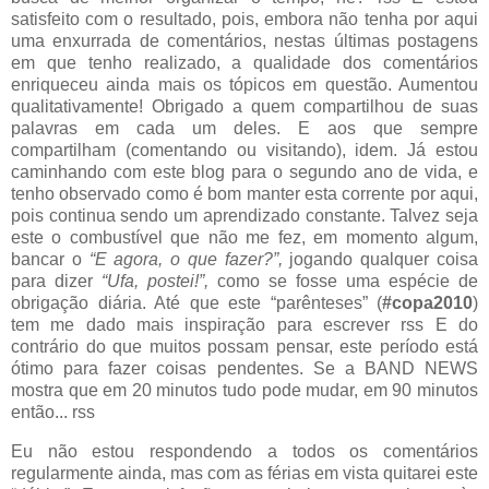
satisfeito com o resultado, pois, embora não tenha por aqui
uma enxurrada de comentários, nestas últimas postagens
em que tenho realizado, a qualidade dos comentários
enriqueceu ainda mais os tópicos em questão. Aumentou
qualitativamente! Obrigado a quem compartilhou de suas
palavras em cada um deles. E aos que sempre
compartilham (comentando ou visitando), idem. Já estou
caminhando com este blog para o segundo ano de vida, e
tenho observado como é bom manter esta corrente por aqui,
pois continua sendo um aprendizado constante. Talvez seja
este o combustível que não me fez, em momento algum,
bancar o
“E agora, o que fazer?”,
jogando qualquer coisa
para dizer
“Ufa, postei!”,
como se fosse uma espécie de
obrigação diária. Até que este “parênteses” (
#copa2010
)
tem me dado mais inspiração para escrever rss E do
contrário do que muitos possam pensar, este período está
ótimo para fazer coisas pendentes. Se a BAND NEWS
mostra que em 20 minutos tudo pode mudar, em 90 minutos
então... rss
Eu não estou respondendo a todos os comentários
regularmente ainda, mas com as férias em vista quitarei este