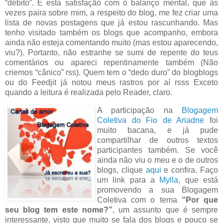
“débito”. E esta satisfação com o balanço mental, que às
vezes paira sobre mim, a respeito do blog, me fez criar uma
lista de novas postagens que já estou rascunhando. Mas
tenho visitado também os blogs que acompanho, embora
ainda não esteja comentando muito (mas estou aparecendo,
viu?). Portanto, não estranhe se sumi de repente do teus
comentários ou apareci repentinamente também (Não
criemos “cânico” rss). Quem tem o “dedo duro” do blogblogs
ou do Feedjit já notou meus rastros por aí rsss Exceto
quando a leitura é realizada pelo Reader, claro.
A participação na
Blogagem
Coletiva do Fio de Ariadne
foi
muito bacana, e já pude
compartilhar de outros textos
participantes também. Se você
ainda não viu o meu e o de outros
blogs, clique
aqui
e confira. Faço
um link para a
Mylla
, que está
promovendo a sua Blogagem
Coletiva com o tema
“Por que
seu blog tem este nome?”
, um assunto que é sempre
interessante, visto que muito se fala dos blogs e pouco se