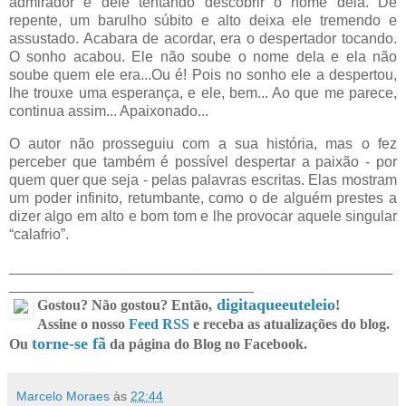
admirador e dele tentando descobrir o nome dela. De
repente, um barulho súbito e alto deixa ele tremendo e
assustado. Acabara de acordar, era o despertador tocando.
O sonho acabou. Ele não soube o nome dela e ela não
soube quem ele era...
Ou é! Pois no sonho ele a despertou,
lhe trouxe uma esperança, e ele, bem... Ao que me parece,
continua assim... Apaixonado...
O autor não prosseguiu com a sua história, mas o fez
perceber que também é possível despertar a paixão - por
quem quer que seja - pelas palavras escritas. Elas mostram
um poder infinito, retumbante, como o de alguém prestes a
dizer algo em alto e bom tom e lhe provocar aquele singular
“calafrio”.
_______________________________________________
______________________________
digitaqueeuteleio
Gostou? Não gostou? Então,
!
Assine o nosso
Feed RSS
e receba as atualizações do blog.
torne-se fã
Ou
da página do Blog no Facebook.
Marcelo Moraes
às
22:44