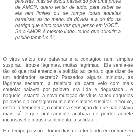
palavras, mas se estou passando por uma prova
de AMOR, quero tentar de tudo, para saber se
ela tem limites ou se rompe todas aquelas
barreiras: as do medo, da dúvida e a do frio na
barriga que sinto toda vez que penso em VOCÊ.
Se o AMOR é mesmo lindo, tenho que admitir: a
paixão também é!”
O vírus saltou das palavras e a contagiou num simples
suspirar... trouxe lágrimas, muitas lágrimas... Ela sentia-se
tão só que mal entendia a solidão ao certo, o que dizer de
um admirador secreto? Passados alguns minutos, as
lágrimas secaram, a releitura da carta veio com mais
cautela: palavra por palavra era lida e degustada... e
naquele instante, a nova mutação do vírus saltou daquelas
palavras e a contagiou num outro simples suspirar...e trouxe,
então, a tremedeira, o calor e a sensação de que não estava
mais só e que praticamente acabara de perder aquele
incansável e intruso sentimento: a solidão...
E o tempo passou... foram dias dela tentando encontrar seu